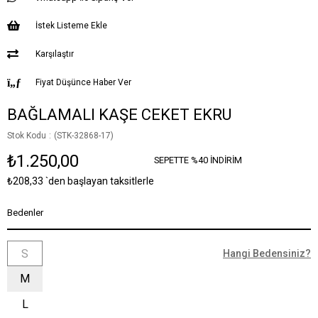
İstek Listeme Ekle
Karşılaştır
Fiyat Düşünce Haber Ver
BAĞLAMALI KAŞE CEKET EKRU
Stok Kodu
(STK-32868-17)
₺1.250,00
SEPETTE %40 İNDİRİM
₺208,33
`den başlayan taksitlerle
Bedenler
S
Hangi Bedensiniz?
M
L