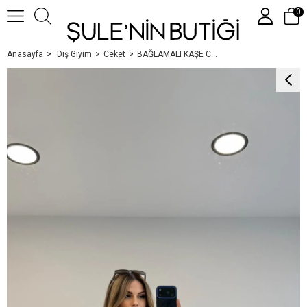
0
Anasayfa
Dış Giyim
Ceket
BAĞLAMALI KAŞE CEKET EKRU
Üye Girişi
Üye Ol
Google İle Bağlan