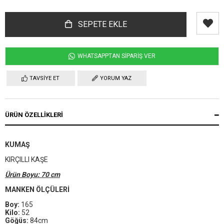
WHATSAPPTAN SİPARİŞ VER
TAVSIYE ET
YORUM YAZ
ÜRÜN ÖZELLIKLERI
KUMAŞ
KIRÇILLI KAŞE
Ürün Boyu: 70 cm
MANKEN ÖLÇÜLERİ
Boy:
165
Kilo:
52
Göğüs:
84cm