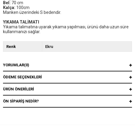
Bel:
70 cm
Kalça:
100cm
Manken üzerindeki S bedendir.
YIKAMA TALİMATI
Yıkama talimatına uyarak yıkama yapılması, ürünü daha uzun süre
kullanmanızı sağlar.
Renk
Ekru
YORUMLAR
(0)
ÖDEME SEÇENEKLERI
ÜRÜN ÖNERILERI
ÖN SIPARIŞ NEDIR?