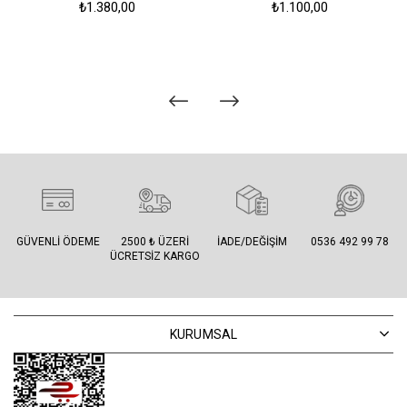
₺1.380,00
₺1.100,00
GÜVENLI ÖDEME
2500 ₺ ÜZERI
İADE/DEĞIŞIM
0536 492 99 78
ÜCRETSIZ KARGO
KURUMSAL