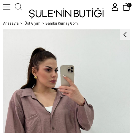
0
Anasayfa
Üst Giyim
Bambu Kumaş Gömlek Kahve
Üye Girişi
Üye Ol
Google İle Bağlan