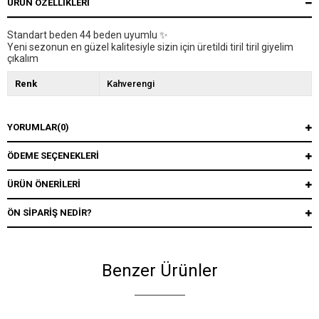
ÜRÜN ÖZELLIKLERI
Standart beden 44 beden uyumlu ✨
Yeni sezonun en güzel kalitesiyle sizin için üretildi tiril tiril giyelim
çıkalım
Renk
Kahverengi
YORUMLAR
(0)
ÖDEME SEÇENEKLERI
ÜRÜN ÖNERILERI
ÖN SIPARIŞ NEDIR?
Benzer Ürünler