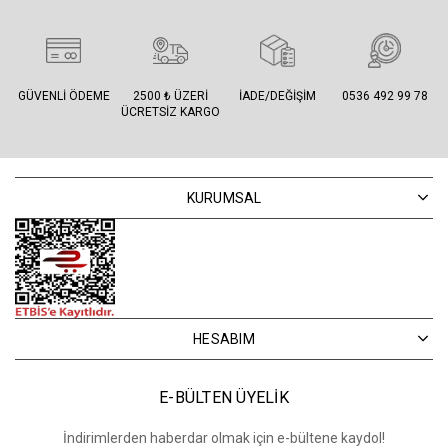
GÜVENLI ÖDEME
2500 ₺ ÜZERI
İADE/DEĞIŞIM
0536 492 99 78
ÜCRETSIZ KARGO
KURUMSAL
HESABIM
E-BÜLTEN ÜYELİK
İndirimlerden haberdar olmak için e-bültene kaydol!