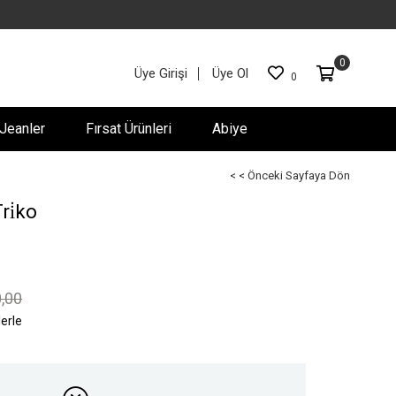
0
Üye Girişi
Üye Ol
0
Jeanler
Fırsat Ürünleri
Abiye
< < Önceki Sayfaya Dön
ri̇ko
,00
lerle