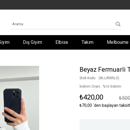
Giyim
Dış Giyim
Elbise
Takım
Melbourne 
Beyaz Fermuarli T
Stok Kodu
(WJJRKRLO)
İndirim Oranı
:
%
16
İndirim
₺420,00
₺500
₺70,00
`den başlayan taksit