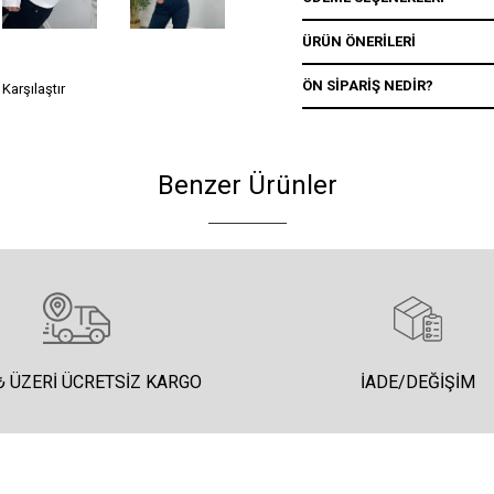
ÜRÜN ÖNERILERI
ÖN SIPARIŞ NEDIR?
Karşılaştır
Benzer Ürünler
₺ ÜZERI ÜCRETSIZ KARGO
İADE/DEĞIŞIM