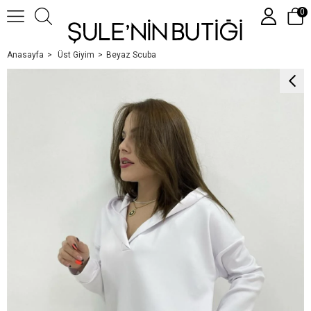
0
Anasayfa
Üst Giyim
Beyaz Scuba
Üye Girişi
Üye Ol
Google İle Bağlan