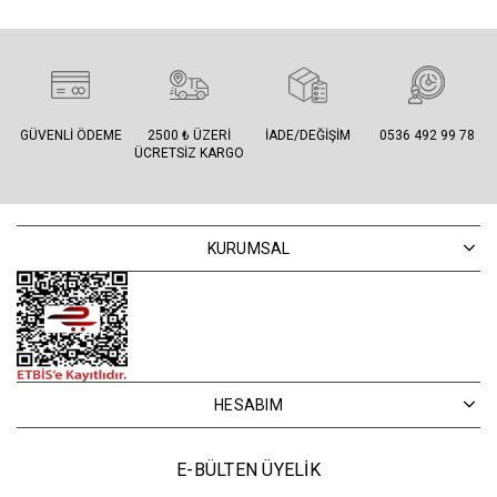
GÜVENLI ÖDEME
2500 ₺ ÜZERI
İADE/DEĞIŞIM
0536 492 99 78
ÜCRETSIZ KARGO
KURUMSAL
HESABIM
E-BÜLTEN ÜYELİK