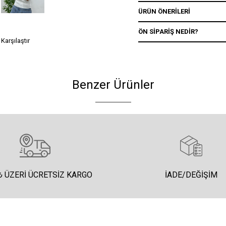
ÜRÜN ÖNERILERI
ÖN SIPARIŞ NEDIR?
Karşılaştır
Benzer Ürünler
₺ ÜZERI ÜCRETSIZ KARGO
İADE/DEĞIŞIM