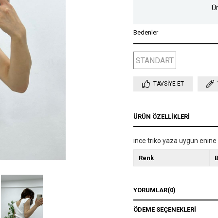
Ür
Bedenler
STANDART
TAVSIYE ET
ÜRÜN ÖZELLIKLERI
ince triko yaza uygun enine
Renk
YORUMLAR
(0)
ÖDEME SEÇENEKLERI