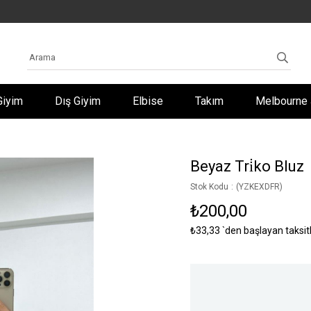
Giyim
Dış Giyim
Elbise
Takım
Melbourne 
Beyaz Tri̇ko Bluz
Stok Kodu
(YZKEXDFR)
₺200,00
₺33,33
`den başlayan taksit