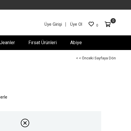
0
Üye Girişi
Üye Ol
0
Jeanler
Fırsat Ürünleri
Abiye
< < Önceki Sayfaya Dön
lerle