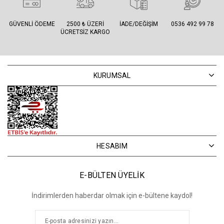
GÜVENLI ÖDEME
2500 ₺ ÜZERI
İADE/DEĞIŞIM
0536 492 99 78
ÜCRETSIZ KARGO
KURUMSAL
HESABIM
E-BÜLTEN ÜYELİK
İndirimlerden haberdar olmak için e-bültene kaydol!