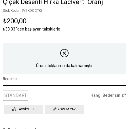
Çi̇çek Desenli̇ Hirka Laci̇vert -Oranj
Stok Kodu
(VZKDQCTK)
₺200,00
₺33,33
`den başlayan taksitlerle
Ürün stoklarımızda kalmamıştır.
Bedenler
STANDART
Hangi Bedensiniz?
TAVSIYE ET
YORUM YAZ