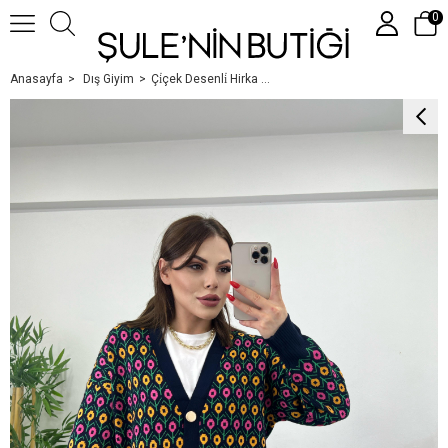
0
Anasayfa
Dış Giyim
Çi̇çek Desenli̇ Hirka Laci̇vert -Oranj
Üye Girişi
Üye Ol
Google İle Bağlan