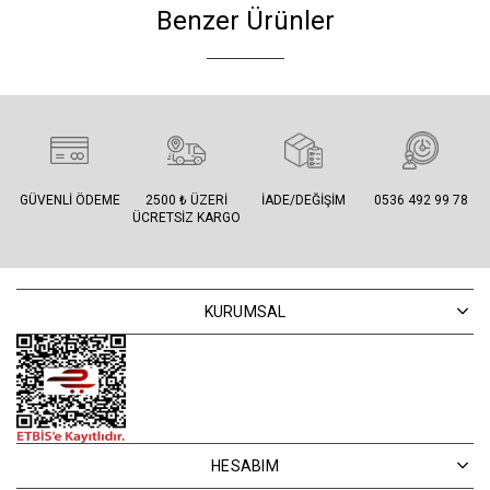
Benzer Ürünler
GÜVENLI ÖDEME
2500 ₺ ÜZERI
İADE/DEĞIŞIM
0536 492 99 78
ÜCRETSIZ KARGO
KURUMSAL
HESABIM