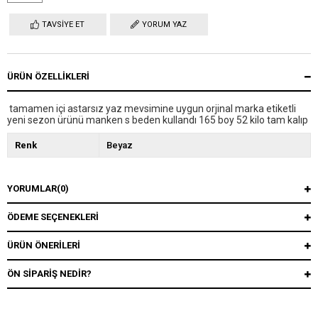
TAVSIYE ET
YORUM YAZ
ÜRÜN ÖZELLIKLERI
tamamen içi astarsız yaz mevsimine uygun orjinal marka etiketli
yeni sezon ürünü manken s beden kullandı 165 boy 52 kilo tam kalıp
Renk
Beyaz
YORUMLAR
(0)
ÖDEME SEÇENEKLERI
ÜRÜN ÖNERILERI
ÖN SIPARIŞ NEDIR?