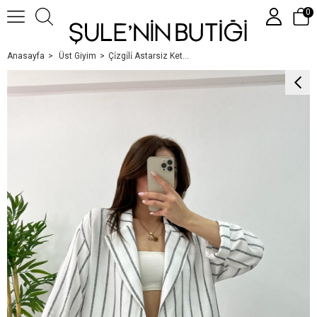
0
Anasayfa
Üst Giyim
Çi̇zgi̇li̇ Astarsiz Keten Ceket Beyaz
Üye Girişi
Üye Ol
Google İle Bağlan