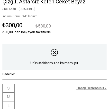
Çi̇zgi̇li̇ Astarsiz Keten Ceket Beyaz
Stok Kodu
(QCAJHBLC)
İndirim Oranı
:
%
43
İndirim
₺300,00
₺530,00
₺50,00
`den başlayan taksitlerle
Ürün stoklarımızda kalmamıştır.
Bedenler
S
Hangi Bedensiniz?
M
L