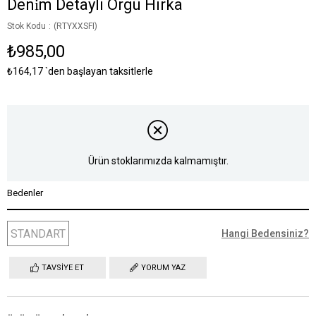
Deni̇m Detayli Örgü Hirka
Stok Kodu
(RTYXXSFI)
₺985,00
₺164,17
`den başlayan taksitlerle
Ürün stoklarımızda kalmamıştır.
Bedenler
STANDART
Hangi Bedensiniz?
TAVSIYE ET
YORUM YAZ