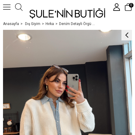
0
Anasayfa
Dış Giyim
Hırka
Deni̇m Detayli Örgü Hirka
Üye Girişi
Üye Ol
Google İle Bağlan