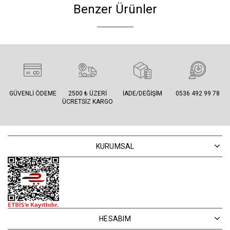
Benzer Ürünler
GÜVENLI ÖDEME
2500 ₺ ÜZERI
İADE/DEĞIŞIM
0536 492 99 78
ÜCRETSIZ KARGO
KURUMSAL
HESABIM