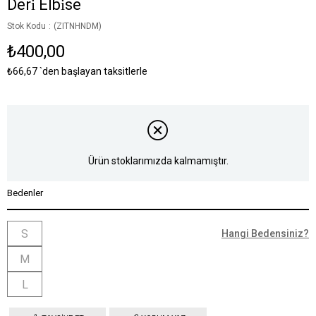
Deri̇ Elbi̇se
Stok Kodu
(ZITNHNDM)
₺400,00
₺66,67
`den başlayan taksitlerle
Ürün stoklarımızda kalmamıştır.
Bedenler
S
Hangi Bedensiniz?
M
L