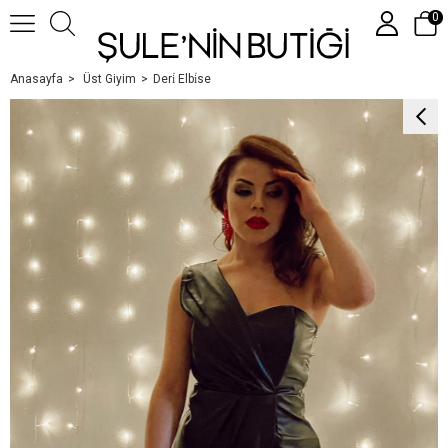
0
Anasayfa
Üst Giyim
Deri̇ Elbi̇se
Üye Girişi
Üye Ol
Google İle Bağlan