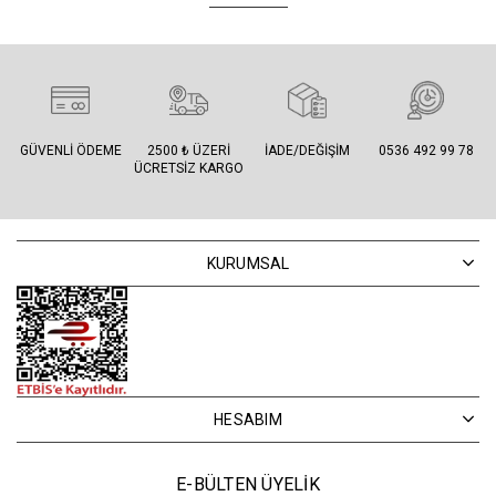
GÜVENLI ÖDEME
2500 ₺ ÜZERI
İADE/DEĞIŞIM
0536 492 99 78
ÜCRETSIZ KARGO
KURUMSAL
HESABIM
E-BÜLTEN ÜYELİK