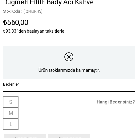
Düğmeli̇ Fi̇ti̇lli̇ Bady Aci Kahve
Stok Kodu
(IQNFJRHS)
₺560,00
₺93,33
`den başlayan taksitlerle
Ürün stoklarımızda kalmamıştır.
Bedenler
S
Hangi Bedensiniz?
M
L