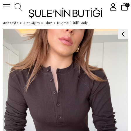
0
Anasayfa
Üst Giyim
Bluz
Düğmeli̇ Fi̇ti̇lli̇ Bady Aci Kahve
Üye Girişi
Üye Ol
Google İle Bağlan