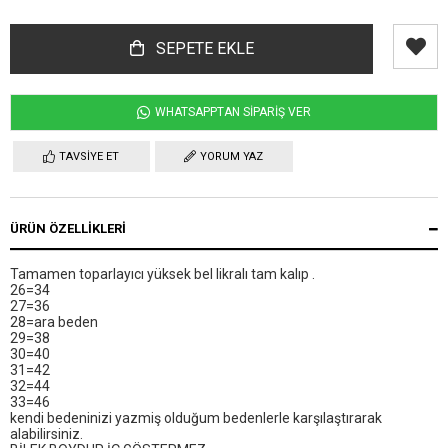
WHATSAPPTAN SİPARİŞ VER
TAVSIYE ET
YORUM YAZ
ÜRÜN ÖZELLIKLERI
Tamamen toparlayıcı yüksek bel likralı tam kalıp .
26=34
27=36
28=ara beden
29=38
30=40
31=42
32=44
33=46
kendi bedeninizi yazmiş olduğum bedenlerle karşılaştırarak
alabilirsiniz.