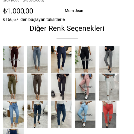
Stok Kodu
(A6OASXOG)
₺1.000,00
Mom Jean
₺166,67
`den başlayan taksitlerle
Diğer Renk Seçenekleri
Tükendi
Tükendi
Tükendi
Tükendi
Tükendi
Tükendi