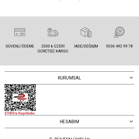
GÜVENLI ÖDEME
2500 ₺ ÜZERI
İADE/DEĞIŞIM
0536 492 99 78
ÜCRETSIZ KARGO
KURUMSAL
HESABIM