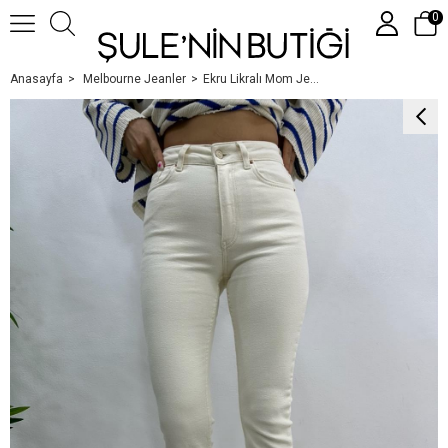
0
Anasayfa
Melbourne Jeanler
Ekru Likralı Mom Jean
Üye Girişi
Üye Ol
Google İle Bağlan