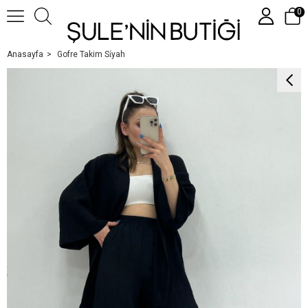
0
Anasayfa
Gofre Takim Si̇yah
Üye Girişi
Üye Ol
Google İle Bağlan