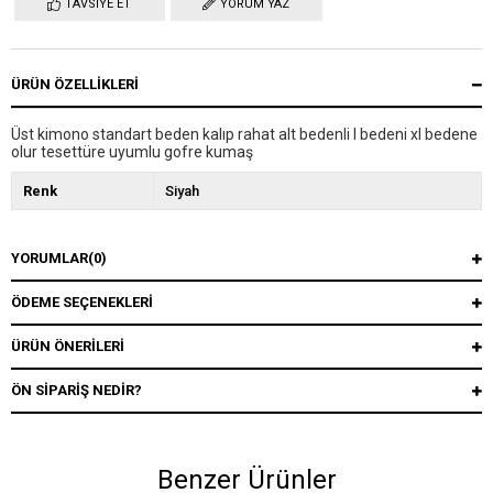
TAVSIYE ET
YORUM YAZ
ÜRÜN ÖZELLIKLERI
Üst kimono standart beden kalıp rahat alt bedenli l bedeni xl bedene
olur tesettüre uyumlu gofre kumaş
Renk
Siyah
YORUMLAR
(0)
ÖDEME SEÇENEKLERI
ÜRÜN ÖNERILERI
ÖN SIPARIŞ NEDIR?
Benzer Ürünler