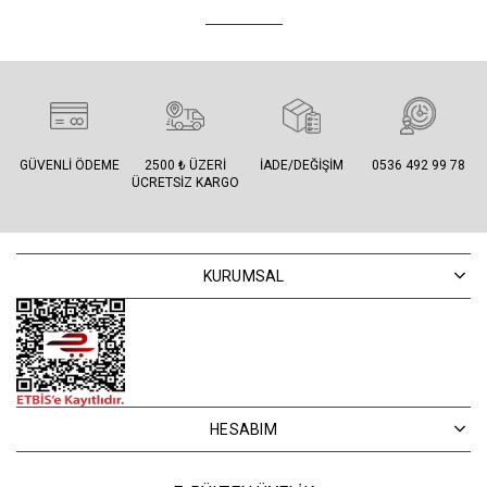
GÜVENLI ÖDEME
2500 ₺ ÜZERI
İADE/DEĞIŞIM
0536 492 99 78
ÜCRETSIZ KARGO
KURUMSAL
HESABIM