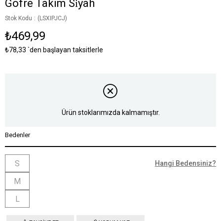
Gofre Takim Si̇yah
Stok Kodu
(LSXIPJCJ)
₺469,99
₺78,33
`den başlayan taksitlerle
Ürün stoklarımızda kalmamıştır.
Bedenler
S
Hangi Bedensiniz?
M
L