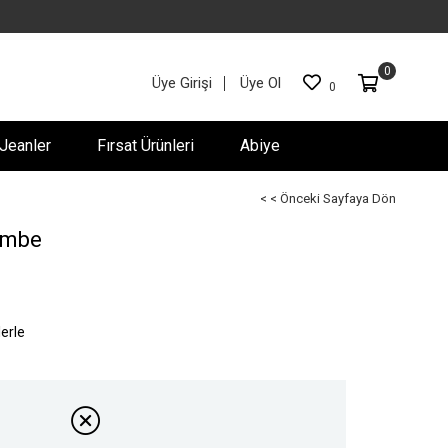
0
Üye Girişi
Üye Ol
0
Jeanler
Fırsat Ürünleri
Abiye
< < Önceki Sayfaya Dön
embe
lerle