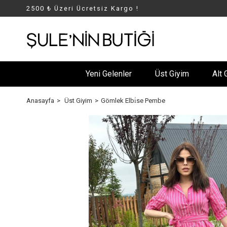
2500 ₺ Üzeri Ücretsiz Kargo !
Yeni Gelenler
Üst Giyim
Alt 
Anasayfa
Üst Giyim
Gömlek Elbi̇se Pembe