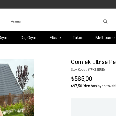
Giyim
Dış Giyim
Elbise
Takım
Melbourne 
Gömlek Elbi̇se P
Stok Kodu
(YPKSSERE)
₺585,00
₺97,50
`den başlayan taksit