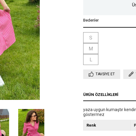
Ür
Bedenler
S
M
L
TAVSIYE ET
ÜRÜN ÖZELLIKLERI
yaza uygun kumaştır kendind
göstermez
Renk