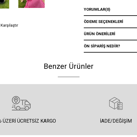
YORUMLAR
(0)
ÖDEME SEÇENEKLERI
Karşılaştır
ÜRÜN ÖNERILERI
ÖN SIPARIŞ NEDIR?
Benzer Ürünler
₺ ÜZERI ÜCRETSIZ KARGO
İADE/DEĞIŞIM