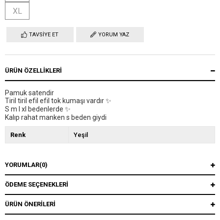
XL
TAVSIYE ET
YORUM YAZ
ÜRÜN ÖZELLIKLERI
Pamuk satendir
Tiril tiril efil efil tok kumaşı vardır ✨
S m l xl bedenlerde ✨
Kalıp rahat manken s beden giydi
Renk
Yeşil
YORUMLAR
(0)
ÖDEME SEÇENEKLERI
ÜRÜN ÖNERILERI