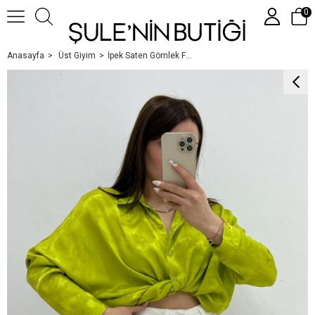
0
Anasayfa
Üst Giyim
İpek Saten Gömlek Fistik Yeşi̇l
Üye Girişi
Üye Ol
Google İle Bağlan