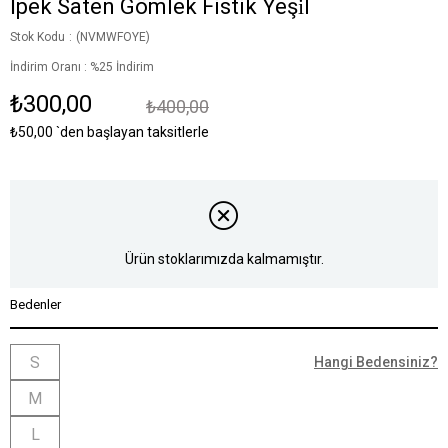
İpek Saten Gömlek Fistik Yeşi̇l
Stok Kodu
(NVMWFOYE)
İndirim Oranı
:
%
25
İndirim
₺300,00
₺400,00
₺50,00
`den başlayan taksitlerle
Ürün stoklarımızda kalmamıştır.
Bedenler
S
Hangi Bedensiniz?
M
L