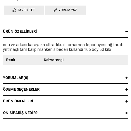
TAVSIYE ET
YORUM YAZ
ÜRÜN ÖZELLIKLERI
önü ve arkası karayaka ultra likralı tamamen toparlayıcı sağ tarafı
yırtmaçlı tam kalıp manken s beden kullandı 165 boy 50 kilo
Renk
Kahverengi
YORUMLAR
(0)
ÖDEME SEÇENEKLERI
ÜRÜN ÖNERILERI
ÖN SIPARIŞ NEDIR?