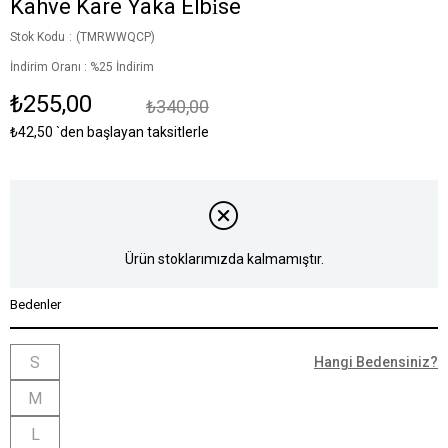
Kahve Kare Yaka Elbi̇se
Stok Kodu
(TMRWWQCP)
İndirim Oranı
:
%
25
İndirim
₺255,00
₺340,00
₺42,50
`den başlayan taksitlerle
Ürün stoklarımızda kalmamıştır.
Bedenler
S
Hangi Bedensiniz?
M
L