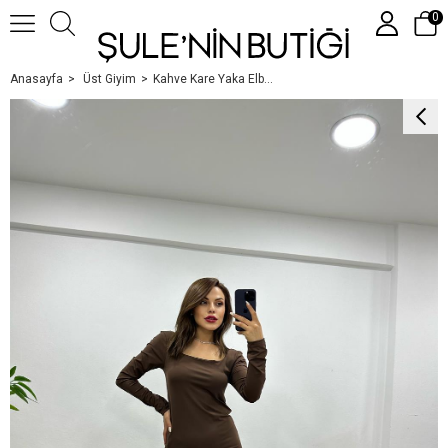
0
Anasayfa
Üst Giyim
Kahve Kare Yaka Elbi̇se
Üye Girişi
Üye Ol
Google İle Bağlan