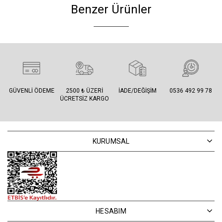
Benzer Ürünler
GÜVENLI ÖDEME
2500 ₺ ÜZERI
İADE/DEĞIŞIM
0536 492 99 78
ÜCRETSIZ KARGO
KURUMSAL
HESABIM