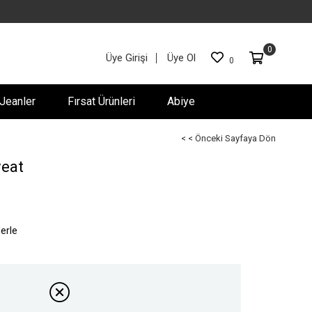
0
Üye Girişi
Üye Ol
0
Jeanler
Fırsat Ürünleri
Abiye
< < Önceki Sayfaya Dön
weat
lerle