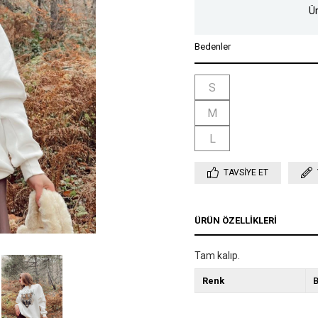
Ür
Bedenler
S
M
L
TAVSIYE ET
ÜRÜN ÖZELLIKLERI
Tam kalıp.
Renk