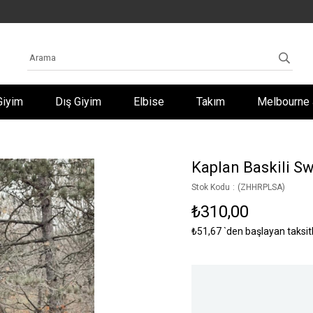
Giyim
Dış Giyim
Elbise
Takım
Melbourne 
Kaplan Baskili S
Stok Kodu
(ZHHRPLSA)
₺310,00
₺51,67
`den başlayan taksit