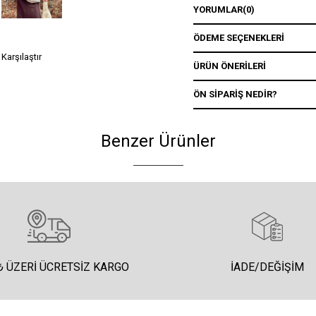
YORUMLAR
(0)
ÖDEME SEÇENEKLERI
Karşılaştır
ÜRÜN ÖNERILERI
ÖN SIPARIŞ NEDIR?
Benzer Ürünler
₺ ÜZERI ÜCRETSIZ KARGO
İADE/DEĞIŞIM