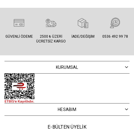
GÜVENLI ÖDEME
2500 ₺ ÜZERI
İADE/DEĞIŞIM
0536 492 99 78
ÜCRETSIZ KARGO
KURUMSAL
HESABIM
E-BÜLTEN ÜYELİK