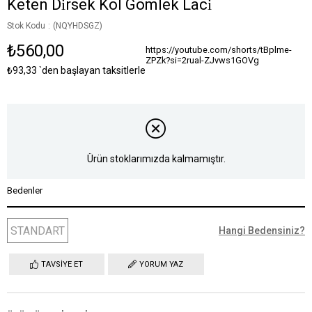
Keten Di̇rsek Kol Gömlek Laci̇
Stok Kodu
(NQYHDSGZ)
₺560,00
https://youtube.com/shorts/tBplme-
ZPZk?si=2rual-ZJvws1GOVg
₺93,33
`den başlayan taksitlerle
Ürün stoklarımızda kalmamıştır.
Bedenler
STANDART
Hangi Bedensiniz?
TAVSIYE ET
YORUM YAZ