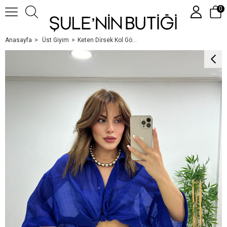
0
Anasayfa
Üst Giyim
Keten Di̇rsek Kol Gömlek Laci̇
Üye Girişi
Üye Ol
Google İle Bağlan