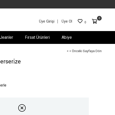
0
Üye Girişi
Üye Ol
0
Jeanler
Fırsat Ürünleri
Abiye
< < Önceki Sayfaya Dön
Merseri̇ze
lerle