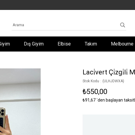
Giyim
Dış Giyim
Elbise
Takım
Melbourne 
Laci̇vert Çi̇zgi̇li̇ 
Stok Kodu
(ULHJDWXA)
₺550,00
₺91,67
`den başlayan taksit