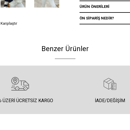
ÜRÜN ÖNERILERI
ÖN SIPARIŞ NEDIR?
Karşılaştır
Benzer Ürünler
₺ ÜZERI ÜCRETSIZ KARGO
İADE/DEĞIŞIM