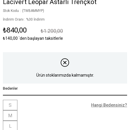
Laci̇vert Leopar Astarli Trençkot
Stok Kodu
(TWBAMMYP)
İndirim Oranı
:
%
30
İndirim
₺840,00
₺1.200,00
₺140,00
`den başlayan taksitlerle
Ürün stoklarımızda kalmamıştır.
Bedenler
S
Hangi Bedensiniz?
M
L