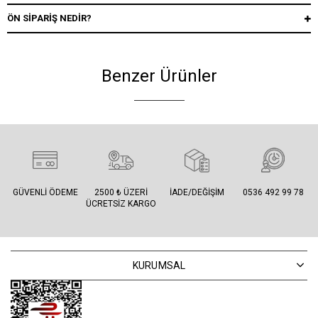
ÖN SIPARIŞ NEDIR?
Benzer Ürünler
GÜVENLI ÖDEME
2500 ₺ ÜZERI
İADE/DEĞIŞIM
0536 492 99 78
ÜCRETSIZ KARGO
KURUMSAL