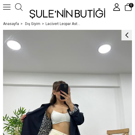
0
Anasayfa
Dış Giyim
Laci̇vert Leopar Astarli Trençkot
Üye Girişi
Üye Ol
Google İle Bağlan