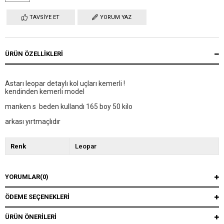
TAVSIYE ET
YORUM YAZ
ÜRÜN ÖZELLIKLERI
Astarı leopar detaylı kol uçları kemerli !
kendinden kemerli model
manken s beden kullandı 165 boy 50 kilo
arkası yırtmaçlıdır
Renk
Leopar
YORUMLAR
(0)
ÖDEME SEÇENEKLERI
ÜRÜN ÖNERILERI