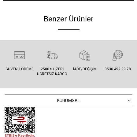
Benzer Ürünler
GÜVENLI ÖDEME
2500 ₺ ÜZERI
İADE/DEĞIŞIM
0536 492 99 78
ÜCRETSIZ KARGO
KURUMSAL