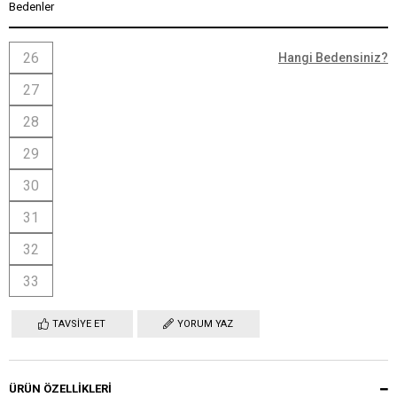
Bedenler
26
Hangi Bedensiniz?
27
28
29
30
31
32
33
TAVSIYE ET
YORUM YAZ
ÜRÜN ÖZELLIKLERI