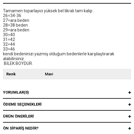
Tamamen toparlayıcı yüksek bel likralı tam kalıp .
26=34-36
27=ara beden
28=38 beden
29=
ara beden
30=40
31=42
32=44
33=46
kendi bedeninizi yazmiş olduğum bedenlerle karşılaştırarak
alabilirsiniz.
BİLEK BOYDUR.
Renk
Mavi
YORUMLAR
(0)
ÖDEME SEÇENEKLERI
ÜRÜN ÖNERILERI
ÖN SIPARIŞ NEDIR?