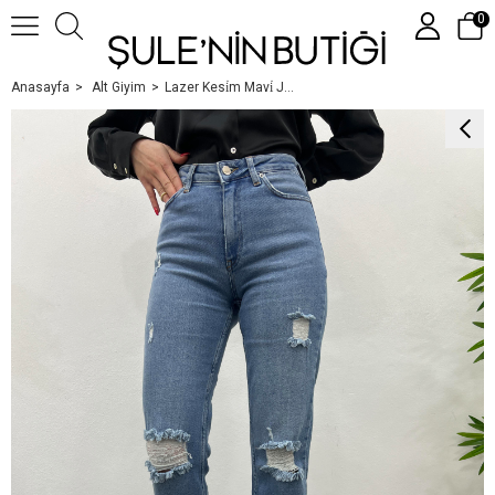
0
Anasayfa
Alt Giyim
Lazer Kesi̇m Mavi̇ Jean
Üye Girişi
Üye Ol
Google İle Bağlan