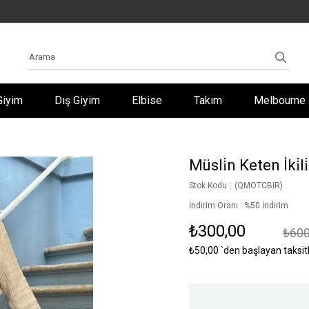
Giyim
Dış Giyim
Elbise
Takım
Melbourne 
Müsli̇n Keten İki̇l
Stok Kodu
(QMOTCBIR)
İndirim Oranı
:
%
50
İndirim
₺300,00
₺600
₺50,00
`den başlayan taksit