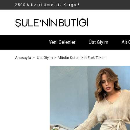
2500 ₺ Üzeri Ücretsiz Kargo !
Yeni Gelenler
Üst Giyim
Alt 
Anasayfa
Üst Giyim
Müsli̇n Keten İki̇li̇ Etek Takim