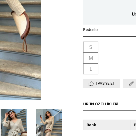
Ür
Bedenler
S
M
L
TAVSIYE ET
ÜRÜN ÖZELLIKLERI
Renk
B