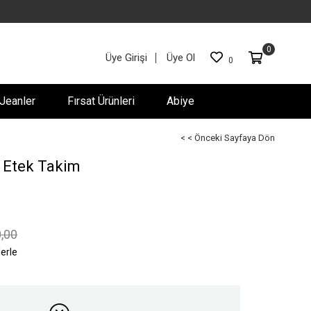
0
Üye Girişi
Üye Ol
0
Jeanler
Fırsat Ürünleri
Abiye
< < Önceki Sayfaya Dön
i̇ Etek Takim
,00
lerle