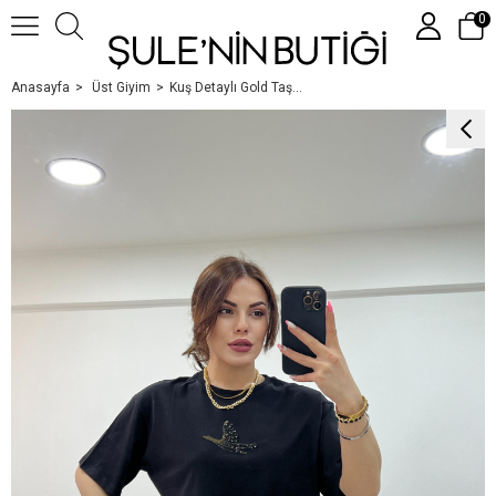
0
Anasayfa
Üst Giyim
Kuş Detaylı Gold Taşli Si̇yah Tshi̇rt
Üye Girişi
Üye Ol
Google İle Bağlan