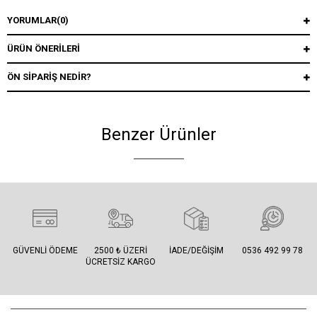
YORUMLAR
(0)
ÜRÜN ÖNERILERI
ÖN SIPARIŞ NEDIR?
Benzer Ürünler
GÜVENLI ÖDEME
2500 ₺ ÜZERI
İADE/DEĞIŞIM
0536 492 99 78
ÜCRETSIZ KARGO