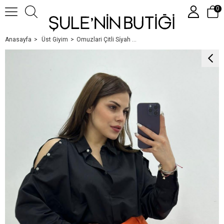
0
Anasayfa
Üst Giyim
Omuzlari Çitli Si̇yah Gömlek
Üye Girişi
Üye Ol
Google İle Bağlan