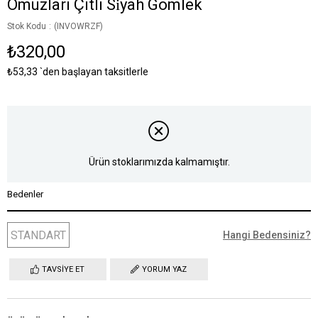
Omuzlari Çitli Si̇yah Gömlek
Stok Kodu
(INVOWRZF)
₺320,00
₺53,33
`den başlayan taksitlerle
Ürün stoklarımızda kalmamıştır.
Bedenler
STANDART
Hangi Bedensiniz?
TAVSIYE ET
YORUM YAZ