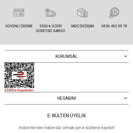
GÜVENLI ÖDEME
2500 ₺ ÜZERI
İADE/DEĞIŞIM
0536 492 99 78
ÜCRETSIZ KARGO
KURUMSAL
HESABIM
E-BÜLTEN ÜYELİK
İndirimlerden haberdar olmak için e-bültene kaydol!