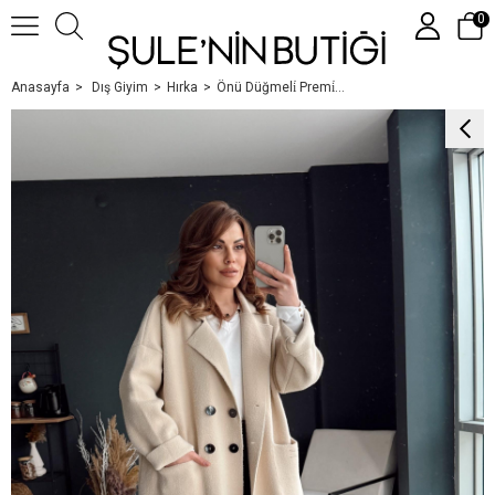
0
Anasayfa
Dış Giyim
Hırka
Önü Düğmeli̇ Premi̇um Seri̇ Hirka Bej
Üye Girişi
Üye Ol
Google İle Bağlan