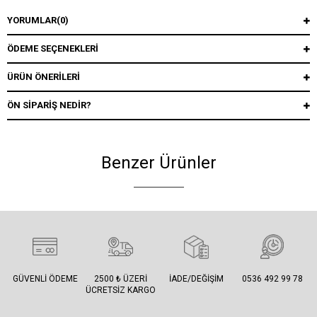
YORUMLAR
(0)
ÖDEME SEÇENEKLERI
ÜRÜN ÖNERILERI
ÖN SIPARIŞ NEDIR?
Benzer Ürünler
GÜVENLI ÖDEME
2500 ₺ ÜZERI
İADE/DEĞIŞIM
0536 492 99 78
ÜCRETSIZ KARGO