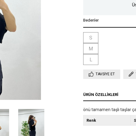
Ür
Bedenler
S
M
L
TAVSIYE ET
ÜRÜN ÖZELLIKLERI
önü tamamen taşlı taşlar çak
Renk
S