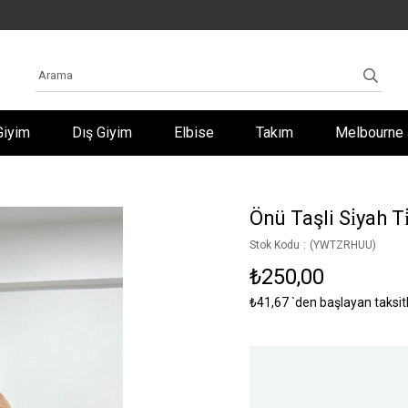
Giyim
Dış Giyim
Elbise
Takım
Melbourne 
Önü Taşli Si̇yah Ti
Stok Kodu
(YWTZRHUU)
₺250,00
₺41,67
`den başlayan taksit