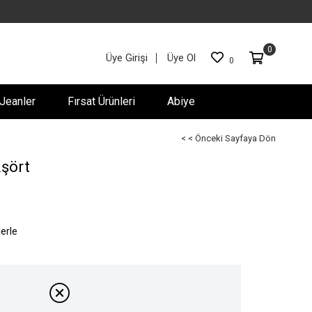
0
Üye Girişi
Üye Ol
0
Jeanler
Fırsat Ürünleri
Abiye
< < Önceki Sayfaya Dön
̇şört
lerle