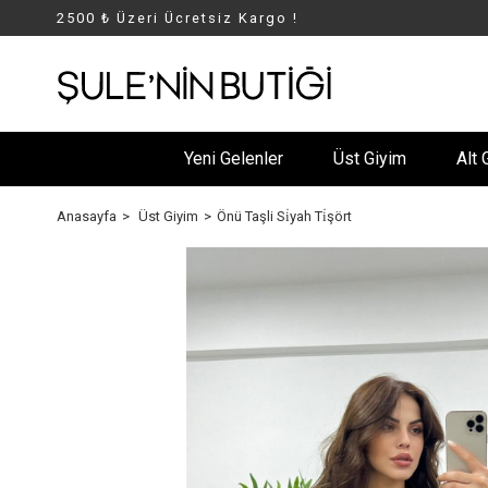
2500 ₺ Üzeri Ücretsiz Kargo !
Yeni Gelenler
Üst Giyim
Alt 
Anasayfa
Üst Giyim
Önü Taşli Si̇yah Ti̇şört