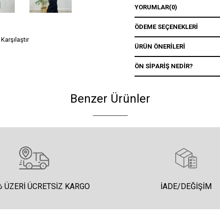
YORUMLAR
(0)
ÖDEME SEÇENEKLERI
Karşılaştır
ÜRÜN ÖNERILERI
ÖN SIPARIŞ NEDIR?
Benzer Ürünler
₺ ÜZERI ÜCRETSIZ KARGO
İADE/DEĞIŞIM