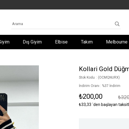
Giyim
Dış Giyim
Elbise
Takım
Melbourne 
Kollari Gold Düğme
Stok Kodu
(OCMQNURX)
İndirim Oranı
:
%
37
İndirim
₺200,00
₺320
₺33,33
`den başlayan taksit