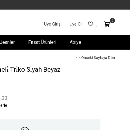
0
Üye Girişi
Üye Ol
0
Jeanler
Fırsat Ürünleri
Abiye
< < Önceki Sayfaya Dön
li̇ Tri̇ko Si̇yah Beyaz
,00
lerle