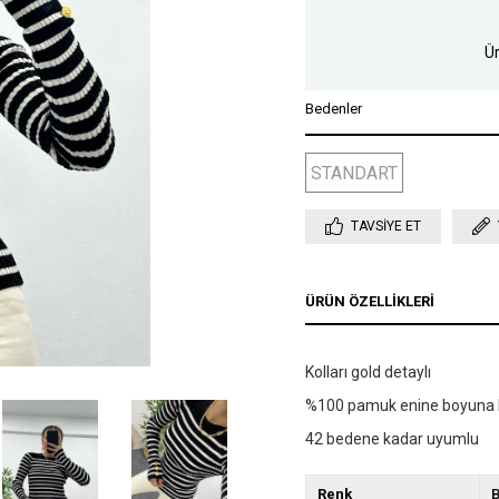
Ür
Bedenler
STANDART
TAVSIYE ET
ÜRÜN ÖZELLIKLERI
Kolları gold detaylı
%100 pamuk enine boyuna l
42 bedene kadar uyumlu
Renk