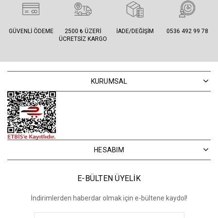
GÜVENLI ÖDEME
2500 ₺ ÜZERI
İADE/DEĞIŞIM
0536 492 99 78
ÜCRETSIZ KARGO
KURUMSAL
HESABIM
E-BÜLTEN ÜYELİK
İndirimlerden haberdar olmak için e-bültene kaydol!