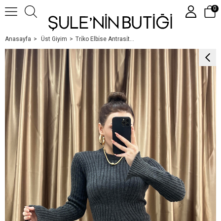
0
Anasayfa
Üst Giyim
Tri̇ko Elbi̇se Antrasi̇t Füme
Üye Girişi
Üye Ol
Google İle Bağlan