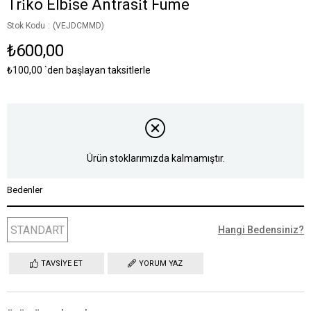
Tri̇ko Elbi̇se Antrasi̇t Füme
Stok Kodu
(VEJDCMMD)
₺600,00
₺100,00
`den başlayan taksitlerle
Ürün stoklarımızda kalmamıştır.
Bedenler
STANDART
Hangi Bedensiniz?
TAVSIYE ET
YORUM YAZ