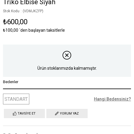
Tri̇ko Elbi̇se Si̇yah
Stok Kodu
(VDMJKZFP)
₺600,00
₺100,00
`den başlayan taksitlerle
Ürün stoklarımızda kalmamıştır.
Bedenler
STANDART
Hangi Bedensiniz?
TAVSIYE ET
YORUM YAZ