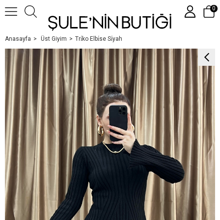
0
Anasayfa
Üst Giyim
Tri̇ko Elbi̇se Si̇yah
Üye Girişi
Üye Ol
Google İle Bağlan