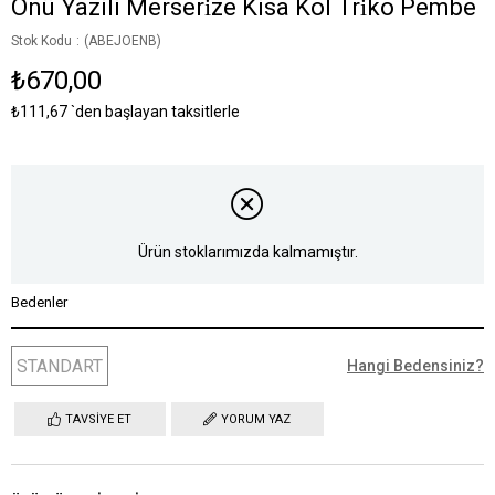
Önü Yazili Merseri̇ze Kisa Kol Tri̇ko Pembe
Stok Kodu
(ABEJOENB)
₺670,00
₺111,67
`den başlayan taksitlerle
Ürün stoklarımızda kalmamıştır.
Bedenler
STANDART
Hangi Bedensiniz?
TAVSIYE ET
YORUM YAZ