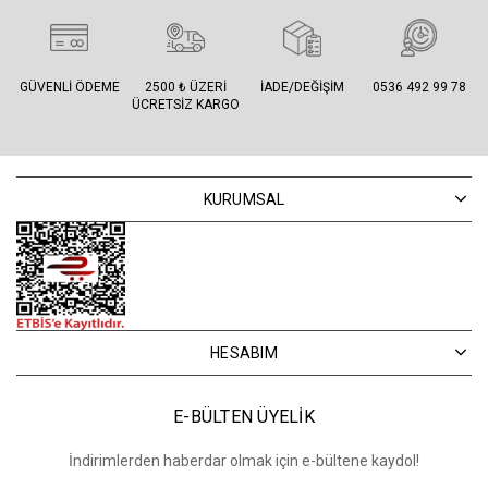
GÜVENLI ÖDEME
2500 ₺ ÜZERI
İADE/DEĞIŞIM
0536 492 99 78
ÜCRETSIZ KARGO
KURUMSAL
HESABIM
E-BÜLTEN ÜYELİK
İndirimlerden haberdar olmak için e-bültene kaydol!