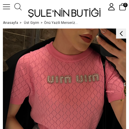
0
Anasayfa
Üst Giyim
Önü Yazili Merseri̇ze Kisa Kol Tri̇ko Pembe
Üye Girişi
Üye Ol
Google İle Bağlan