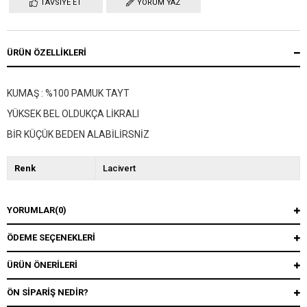
TAVSIYE ET
YORUM YAZ
ÜRÜN ÖZELLIKLERI
KUMAŞ : %100 PAMUK TAYT
YÜKSEK BEL OLDUKÇA LİKRALI
BİR KÜÇÜK BEDEN ALABİLİRSNİZ
Renk
Lacivert
YORUMLAR
(0)
ÖDEME SEÇENEKLERI
ÜRÜN ÖNERILERI
ÖN SIPARIŞ NEDIR?