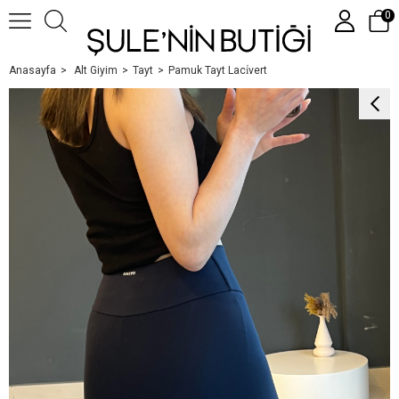
0
Anasayfa
Alt Giyim
Tayt
Pamuk Tayt Laci̇vert
Üye Girişi
Üye Ol
Google İle Bağlan