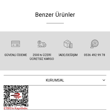
Benzer Ürünler
GÜVENLI ÖDEME
2500 ₺ ÜZERI
İADE/DEĞIŞIM
0536 492 99 78
ÜCRETSIZ KARGO
KURUMSAL