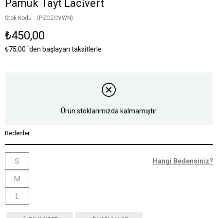
Pamuk Tayt Laci̇vert
Stok Kodu
(PZCZCVWN)
₺450,00
₺75,00
`den başlayan taksitlerle
Ürün stoklarımızda kalmamıştır.
Bedenler
S
Hangi Bedensiniz?
M
L