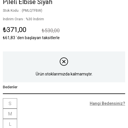
Pi̇leli̇ Elbi̇se Si̇yah
Stok Kodu
(PMLQTFBW)
İndirim Oranı
:
%
30
İndirim
₺371,00
₺530,00
₺61,83
`den başlayan taksitlerle
Ürün stoklarımızda kalmamıştır.
Bedenler
S
Hangi Bedensiniz?
M
L