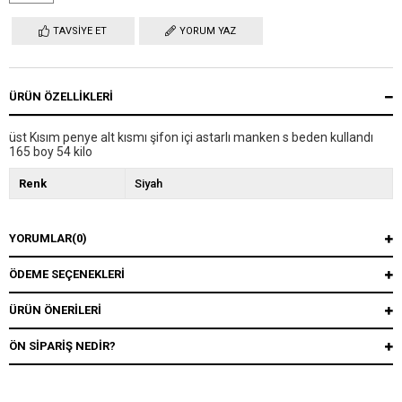
TAVSIYE ET
YORUM YAZ
ÜRÜN ÖZELLIKLERI
üst Kısım penye alt kısmı şifon içi astarlı manken s beden kullandı
165 boy 54 kilo
Renk
Siyah
YORUMLAR
(0)
ÖDEME SEÇENEKLERI
ÜRÜN ÖNERILERI
ÖN SIPARIŞ NEDIR?