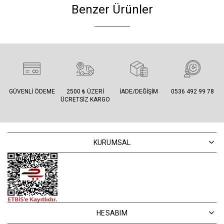
Benzer Ürünler
GÜVENLI ÖDEME
2500 ₺ ÜZERI
İADE/DEĞIŞIM
0536 492 99 78
ÜCRETSIZ KARGO
KURUMSAL
HESABIM