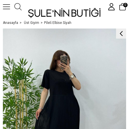
0
Anasayfa
Üst Giyim
Pi̇leli̇ Elbi̇se Si̇yah
Üye Girişi
Üye Ol
Google İle Bağlan