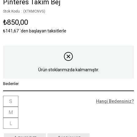
Pi̇nteres Takim Bej
Stok Kodu
(XTKMCNVG)
₺850,00
₺141,67
`den başlayan taksitlerle
Ürün stoklarımızda kalmamıştır.
Bedenler
S
Hangi Bedensiniz?
M
L