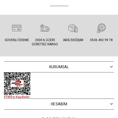
GÜVENLI ÖDEME
2500 ₺ ÜZERI
İADE/DEĞIŞIM
0536 492 99 78
ÜCRETSIZ KARGO
KURUMSAL
HESABIM