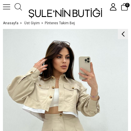
0
Anasayfa
Üst Giyim
Pi̇nteres Takim Bej
Üye Girişi
Üye Ol
Google İle Bağlan