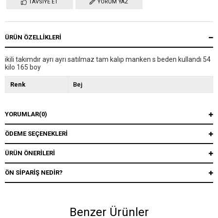
TAVSIYE ET
YORUM YAZ
ÜRÜN ÖZELLIKLERI
ikili takımdır ayrı ayrı satılmaz tam kalıp manken s beden kullandı 54
kilo 165 boy
Renk
Bej
YORUMLAR
(0)
ÖDEME SEÇENEKLERI
ÜRÜN ÖNERILERI
ÖN SIPARIŞ NEDIR?
Benzer Ürünler