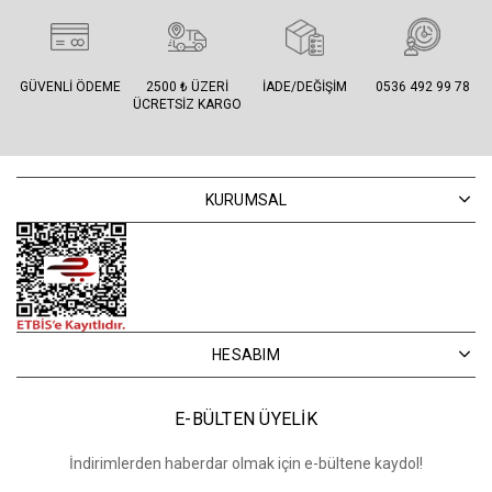
GÜVENLI ÖDEME
2500 ₺ ÜZERI
İADE/DEĞIŞIM
0536 492 99 78
ÜCRETSIZ KARGO
KURUMSAL
HESABIM
E-BÜLTEN ÜYELİK
İndirimlerden haberdar olmak için e-bültene kaydol!