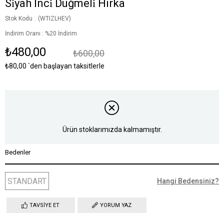
Si̇yah İnci̇ Düğmeli̇ Hirka
Stok Kodu
(WTIZLHEV)
İndirim Oranı
:
%
20
İndirim
₺480,00
₺600,00
₺80,00
`den başlayan taksitlerle
Ürün stoklarımızda kalmamıştır.
Bedenler
STANDART
Hangi Bedensiniz?
TAVSIYE ET
YORUM YAZ