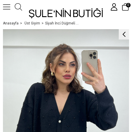
0
Anasayfa
Üst Giyim
Si̇yah İnci̇ Düğmeli̇ Hirka
Üye Girişi
Üye Ol
Google İle Bağlan