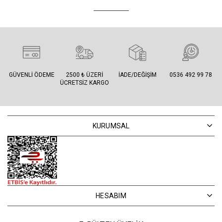
GÜVENLI ÖDEME
2500 ₺ ÜZERI
İADE/DEĞIŞIM
0536 492 99 78
ÜCRETSIZ KARGO
KURUMSAL
HESABIM