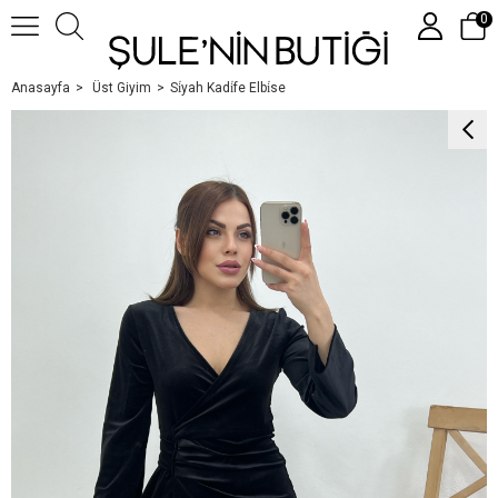
0
Anasayfa
Üst Giyim
Si̇yah Kadi̇fe Elbi̇se
Üye Girişi
Üye Ol
Google İle Bağlan