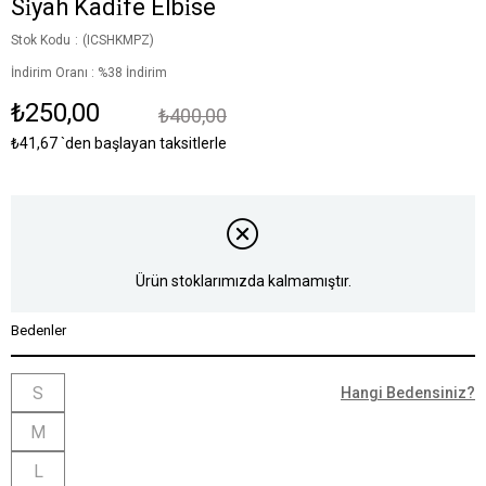
Si̇yah Kadi̇fe Elbi̇se
Stok Kodu
(ICSHKMPZ)
İndirim Oranı
:
%
38
İndirim
₺250,00
₺400,00
₺41,67
`den başlayan taksitlerle
Ürün stoklarımızda kalmamıştır.
Bedenler
S
Hangi Bedensiniz?
M
L