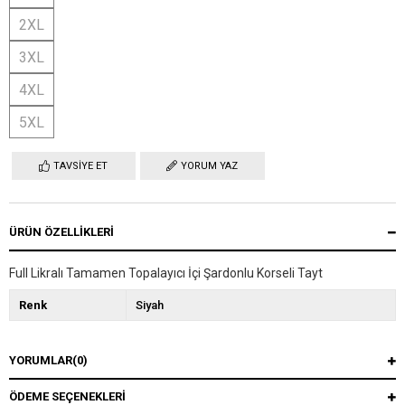
2XL
3XL
4XL
5XL
TAVSIYE ET
YORUM YAZ
ÜRÜN ÖZELLIKLERI
Full Likralı Tamamen Topalayıcı İçi Şardonlu Korseli Tayt
Renk
Siyah
YORUMLAR
(0)
ÖDEME SEÇENEKLERI