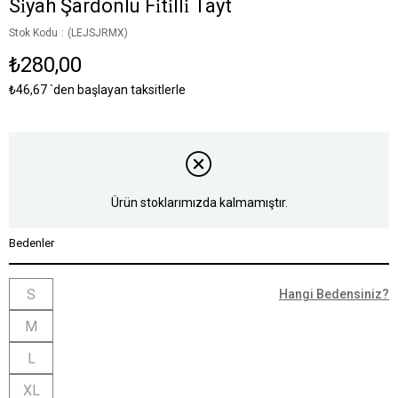
Si̇yah Şardonlu Fi̇ti̇lli̇ Tayt
Stok Kodu
(LEJSJRMX)
₺280,00
₺46,67
`den başlayan taksitlerle
Ürün stoklarımızda kalmamıştır.
Bedenler
S
Hangi Bedensiniz?
M
L
XL