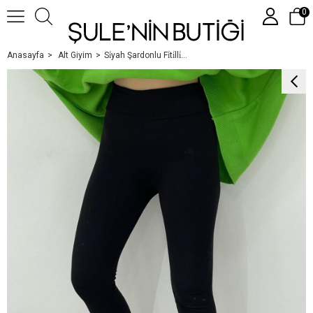
0
Anasayfa
Alt Giyim
Si̇yah Şardonlu Fi̇ti̇lli̇ Tayt
Üye Girişi
Üye Ol
Google İle Bağlan