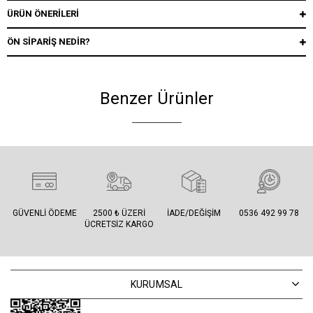
ÜRÜN ÖNERILERI
ÖN SIPARIŞ NEDIR?
Benzer Ürünler
GÜVENLI ÖDEME
2500 ₺ ÜZERI
İADE/DEĞIŞIM
0536 492 99 78
ÜCRETSIZ KARGO
KURUMSAL