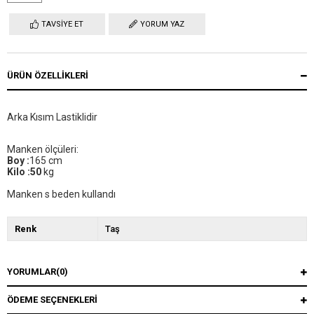
TAVSIYE ET
YORUM YAZ
ÜRÜN ÖZELLIKLERI
Arka Kısım Lastiklidir
Manken ölçüleri:
Boy :
165 cm
Kilo :50
kg
Manken s beden kullandı
Renk
Taş
YORUMLAR
(0)
ÖDEME SEÇENEKLERI