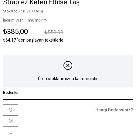
Straplez Keten Elbi̇se Taş
Stok Kodu
(PVCTKAYS)
İndirim Oranı
:
%
30
İndirim
₺385,00
₺550,00
₺64,17
`den başlayan taksitlerle
Ürün stoklarımızda kalmamıştır.
Bedenler
S
Hangi Bedensiniz?
M
L