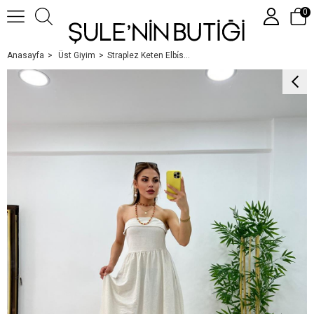
0
Anasayfa
Üst Giyim
Straplez Keten Elbi̇se Taş
Üye Girişi
Üye Ol
Google İle Bağlan