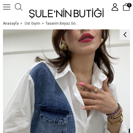
0
Anasayfa
Üst Giyim
Tasarim Beyaz Gömlek
Üye Girişi
Üye Ol
Google İle Bağlan