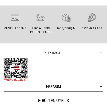
GÜVENLI ÖDEME
2500 ₺ ÜZERI
İADE/DEĞIŞIM
0536 492 99 78
ÜCRETSIZ KARGO
KURUMSAL
HESABIM
E-BÜLTEN ÜYELİK