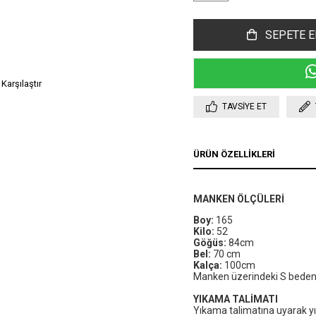
Karşılaştır
TAVSIYE ET
ÜRÜN ÖZELLIKLERI
MANKEN ÖLÇÜLERİ
Boy:
165
Kilo:
52
Göğüs:
84cm
Bel:
70 cm
Kalça:
100cm
Manken üzerindeki S bedend
YIKAMA TALİMATI
Yıkama talimatına uyarak y