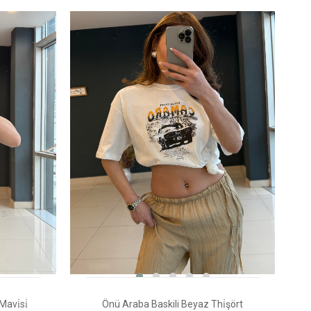
avi̇si̇
Önü Araba Baskili Beyaz Thi̇şört
V 