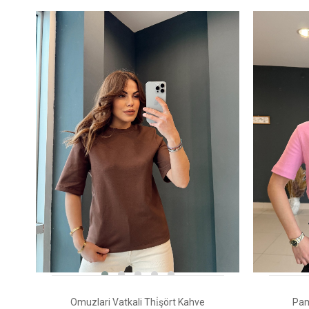
Omuzlari Vatkali Thi̇şört Kahve
Pam