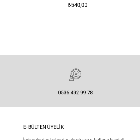
₺540,00
0536 492 99 78
E-BÜLTEN ÜYELİK
İndirimlerden haberdar olmak için e-bültene kaydol!