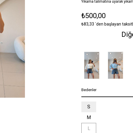
Yıkama talimatına uyarak yıkam
₺500,00
₺83,33
`den başlayan taksit
Diğ
Bedenler
S
M
L