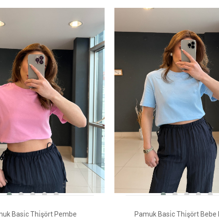
uk Basi̇c Thi̇şört Pembe
Pamuk Basi̇c Thi̇şört Bebe M