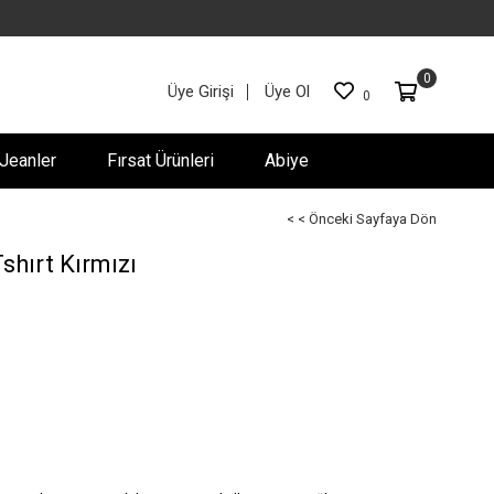
0
Üye Girişi
Üye Ol
0
Jeanler
Fırsat Ürünleri
Abiye
< < Önceki Sayfaya Dön
shırt Kırmızı