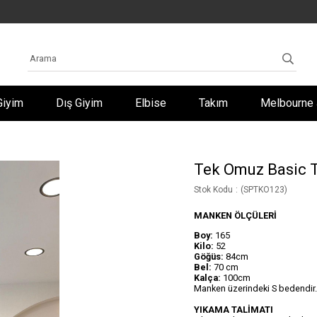
Giyim
Dış Giyim
Elbise
Takım
Melbourne 
Tek Omuz Basic T
Stok Kodu
(SPTKO123)
MANKEN ÖLÇÜLERİ
Boy:
165
Kilo:
52
Göğüs:
84cm
Bel:
70 cm
Kalça:
100cm
Manken üzerindeki S bedendir.
YIKAMA TALİMATI