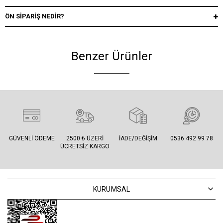
ÖN SIPARIŞ NEDIR?
Benzer Ürünler
GÜVENLI ÖDEME
2500 ₺ ÜZERI
İADE/DEĞIŞIM
0536 492 99 78
ÜCRETSIZ KARGO
KURUMSAL