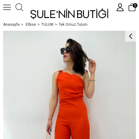
0
Anasayfa
Elbise
TULUM
Tek Omuz Tulum
Üye Girişi
Üye Ol
Google İle Bağlan