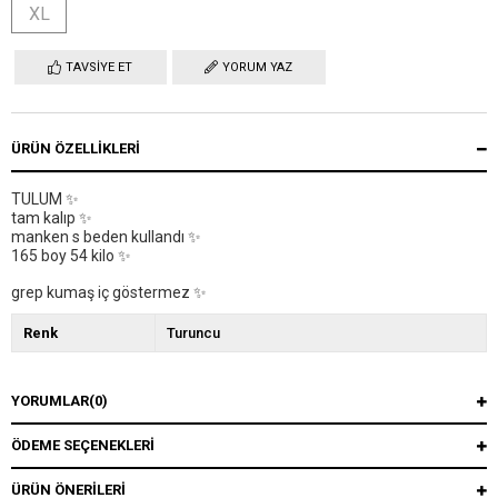
XL
TAVSIYE ET
YORUM YAZ
ÜRÜN ÖZELLIKLERI
TULUM ✨
tam kalıp ✨
manken s beden kullandı ✨
165 boy 54 kilo ✨
grep kumaş iç göstermez ✨
Renk
Turuncu
YORUMLAR
(0)
ÖDEME SEÇENEKLERI
ÜRÜN ÖNERILERI