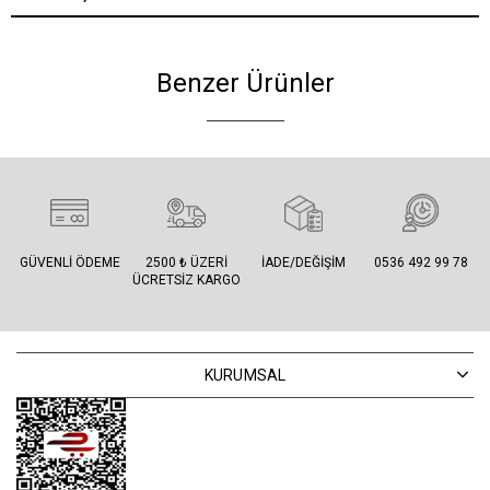
Benzer Ürünler
GÜVENLI ÖDEME
2500 ₺ ÜZERI
İADE/DEĞIŞIM
0536 492 99 78
ÜCRETSIZ KARGO
KURUMSAL