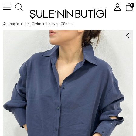
0
Anasayfa
Üst Giyim
Laci̇vert Gömlek
Üye Girişi
Üye Ol
Google İle Bağlan