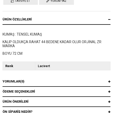
TAVSIYE ET
YORUM YAZ
ÜRÜN ÖZELLIKLERI
KUMAŞ : TENSEL KUMAŞ
KALIP OLDUKÇA RAHAT 44 BEDENE KADAR OLUR ORJİNAL ZR
MARKA
BOYU 72 CM
Renk
Lacivert
YORUMLAR
(0)
ÖDEME SEÇENEKLERI
ÜRÜN ÖNERILERI
ÖN SIPARIŞ NEDIR?