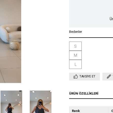
Ür
Bedenler
S
M
L
TAVSIYE ET
ÜRÜN ÖZELLIKLERI
Renk
G