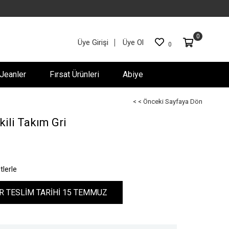
0
Üye Girişi
Üye Ol
0
Jeanler
Fırsat Ürünleri
Abiye
< < Önceki Sayfaya Dön
ili Takım Gri
tlerle
R TESLİM TARİHİ 15 TEMMUZ