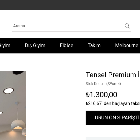
Giyim
Dış Giyim
Elbise
Takım
Melbourne 
Tensel Premium İk
Stok Kodu
(SPcm4)
₺1.300,00
₺216,67
`den başlayan taksi
ÜRÜN ÖN SİPARİŞTİ