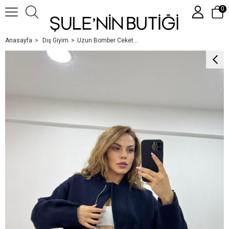
0
Anasayfa
Dış Giyim
Uzun Bomber Ceket Laci̇vert
Üye Girişi
Üye Ol
Google İle Bağlan