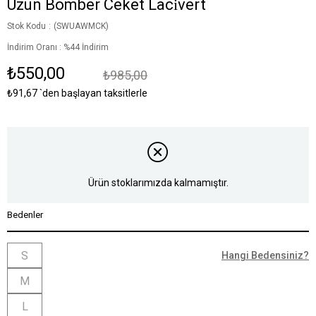
Uzun Bomber Ceket Laci̇vert
Stok Kodu
(SWUAWMCK)
İndirim Oranı
:
%
44
İndirim
₺550,00
₺985,00
₺91,67
`den başlayan taksitlerle
Ürün stoklarımızda kalmamıştır.
Bedenler
S
Hangi Bedensiniz?
M
L