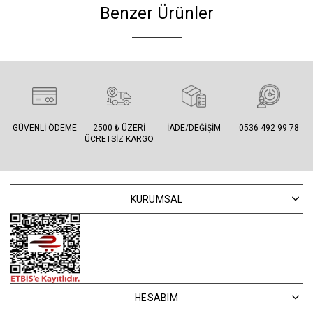
Benzer Ürünler
GÜVENLI ÖDEME
2500 ₺ ÜZERI
İADE/DEĞIŞIM
0536 492 99 78
ÜCRETSIZ KARGO
KURUMSAL
HESABIM