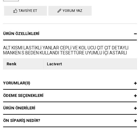
TAVSIYE ET
YORUM YAZ
ÜRÜN ÖZELLIKLERI
ALT KISMI LASTİKLİ YANLAR CEPLİ VE KOL UCU ÇIT ÇIT DETAYLI
MANKEN S BEDEN KULLANDI TESETTÜRE UYUMLU İÇİ ASTARLI
Renk
Lacivert
YORUMLAR
(0)
ÖDEME SEÇENEKLERI
ÜRÜN ÖNERILERI
ÖN SIPARIŞ NEDIR?