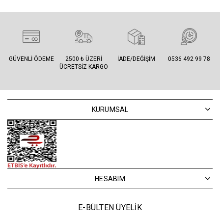
GÜVENLI ÖDEME
2500 ₺ ÜZERI
İADE/DEĞIŞIM
0536 492 99 78
ÜCRETSIZ KARGO
KURUMSAL
HESABIM
E-BÜLTEN ÜYELİK