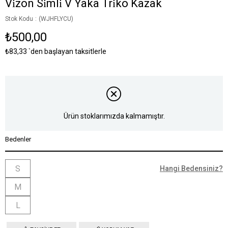
Vi̇zon Si̇mli̇ V Yaka Tri̇ko Kazak
Stok Kodu
(WJHFLYCU)
₺500,00
₺83,33
`den başlayan taksitlerle
Ürün stoklarımızda kalmamıştır.
Bedenler
S
Hangi Bedensiniz?
M
L