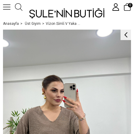
0
Anasayfa
Üst Giyim
Vi̇zon Si̇mli̇ V Yaka Tri̇ko Kazak
Üye Girişi
Üye Ol
Google İle Bağlan