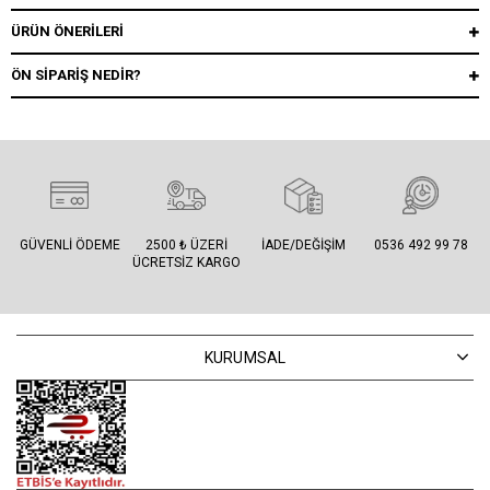
ÜRÜN ÖNERILERI
ÖN SIPARIŞ NEDIR?
GÜVENLI ÖDEME
2500 ₺ ÜZERI
İADE/DEĞIŞIM
0536 492 99 78
ÜCRETSIZ KARGO
KURUMSAL