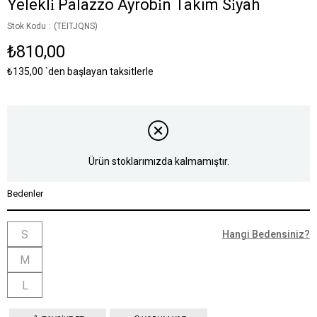
Yelekli̇ Palazzo Ayrobi̇n Takim Si̇yah
Stok Kodu
(TEITJQNS)
₺810,00
₺135,00
`den başlayan taksitlerle
Ürün stoklarımızda kalmamıştır.
Bedenler
S
Hangi Bedensiniz?
M
L