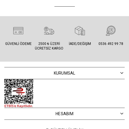
GÜVENLI ÖDEME
2500 ₺ ÜZERI
İADE/DEĞIŞIM
0536 492 99 78
ÜCRETSIZ KARGO
KURUMSAL
HESABIM