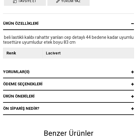
TAVSIYE ET
YORUM YAZ
ÜRÜN ÖZELLIKLERI
beli lastikli kalıbı rahattır yanları cep detaylı 44 bedene kadar uyumlu
tesettüre uyumludur etek boyu 83 cm
Renk
Lacivert
YORUMLAR
(0)
ÖDEME SEÇENEKLERI
ÜRÜN ÖNERILERI
ÖN SIPARIŞ NEDIR?
Benzer Ürünler