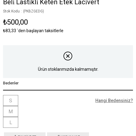
Beli̇ Lasti̇kli̇ Keten Etek Laci̇vert
Stok Kodu
(PKBZGEDG)
₺500,00
₺83,33
`den başlayan taksitlerle
Ürün stoklarımızda kalmamıştır.
Bedenler
S
Hangi Bedensiniz?
M
L