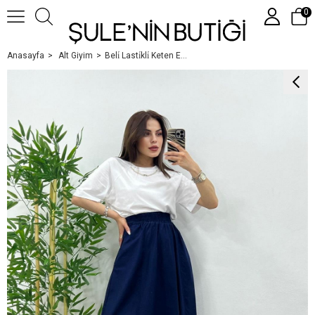
0
Anasayfa
Alt Giyim
Beli̇ Lasti̇kli̇ Keten Etek Laci̇vert
Üye Girişi
Üye Ol
Google İle Bağlan