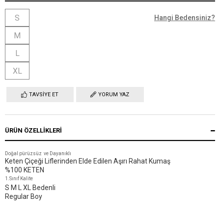
S
Hangi Bedensiniz?
M
L
XL
TAVSIYE ET
YORUM YAZ
ÜRÜN ÖZELLIKLERI
Doğal pürüzsüz ve Dayanıklı
Keten Çiçeği Liflerinden Elde Edilen Aşırı Rahat Kumaş
%100 KETEN
1.Sınıf Kalite
S M L XL Bedenli
Regular Boy