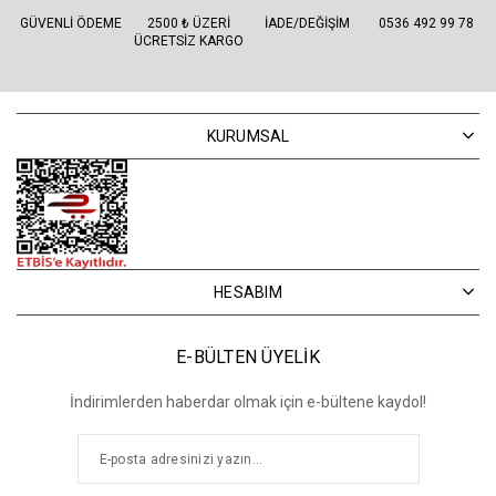
GÜVENLI ÖDEME
2500 ₺ ÜZERI
İADE/DEĞIŞIM
0536 492 99 78
ÜCRETSIZ KARGO
KURUMSAL
HESABIM
E-BÜLTEN ÜYELİK
İndirimlerden haberdar olmak için e-bültene kaydol!