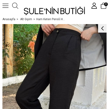
0
Anasayfa
Alt Giyim
Ham Keten Pensli̇ Havuç Pantolon Si̇yah
Üye Girişi
Üye Ol
Google İle Bağlan