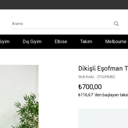
Giyim
Dış Giyim
Elbise
Takım
Melbourne 
Di̇ki̇şli̇ Eşofman 
Stok Kodu
(TOUFIKAV)
₺700,00
₺116,67
`den başlayan taksi