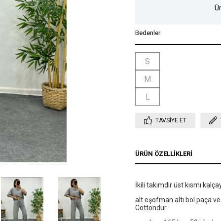
Ür
Bedenler
S
M
L
TAVSIYE ET
ÜRÜN ÖZELLIKLERI
İkili takımdır üst kısmı kalça
alt eşofman altı bol paça v
Cottondur