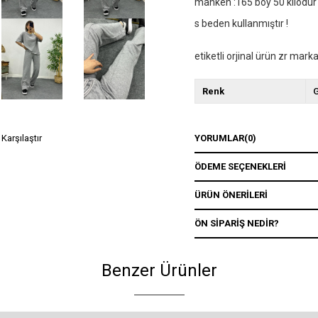
manken :165 boy 50 kilodu
s beden kullanmıştır !
etiketli orjinal ürün zr mark
Renk
G
YORUMLAR
(0)
Karşılaştır
ÖDEME SEÇENEKLERI
ÜRÜN ÖNERILERI
ÖN SIPARIŞ NEDIR?
Benzer Ürünler