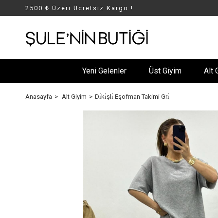
2500 ₺ Üzeri Ücretsiz Kargo !
Yeni Gelenler
Üst Giyim
Alt 
Anasayfa
Alt Giyim
Di̇ki̇şli̇ Eşofman Takimi Gri̇