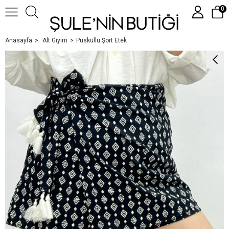
0
Anasayfa
Alt Giyim
Püsküllü Şort Etek
Üye Girişi
Üye Ol
Google İle Bağlan