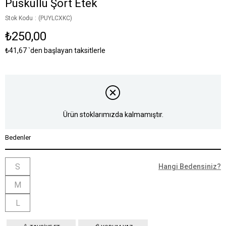
Püsküllü Şort Etek
Stok Kodu
(PUYLCXKC)
₺250,00
₺41,67
`den başlayan taksitlerle
Ürün stoklarımızda kalmamıştır.
Bedenler
S
Hangi Bedensiniz?
M
L