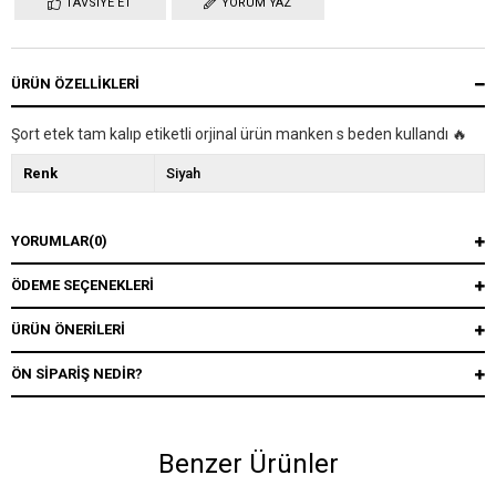
TAVSIYE ET
YORUM YAZ
ÜRÜN ÖZELLIKLERI
Şort etek tam kalıp etiketli orjinal ürün manken s beden kullandı 🔥
Renk
Siyah
YORUMLAR
(0)
ÖDEME SEÇENEKLERI
ÜRÜN ÖNERILERI
ÖN SIPARIŞ NEDIR?
Benzer Ürünler