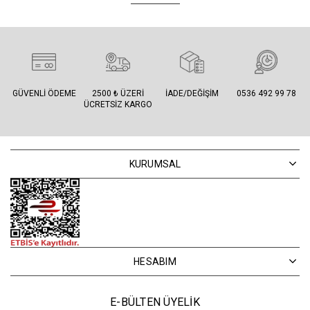
GÜVENLI ÖDEME
2500 ₺ ÜZERI
İADE/DEĞIŞIM
0536 492 99 78
ÜCRETSIZ KARGO
KURUMSAL
HESABIM
E-BÜLTEN ÜYELİK