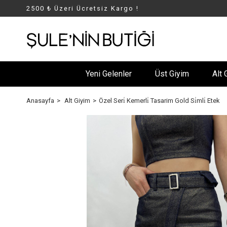
2500 ₺ Üzeri Ücretsiz Kargo !
Yeni Gelenler
Üst Giyim
Alt 
Anasayfa
Alt Giyim
Özel Seri̇ Kemerli̇ Tasarim Gold Si̇mli̇ Etek