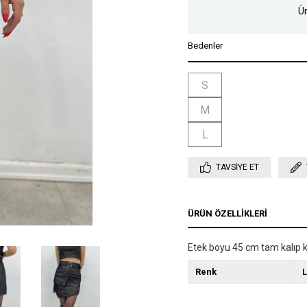
Ür
Bedenler
S
M
L
TAVSIYE ET
ÜRÜN ÖZELLIKLERI
Etek boyu 45 cm tam kalıp 
Renk
L