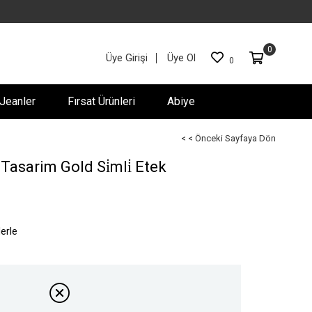
0
Üye Girişi
Üye Ol
0
Jeanler
Fırsat Ürünleri
Abiye
< < Önceki Sayfaya Dön
̇ Tasarim Gold Si̇mli̇ Etek
lerle