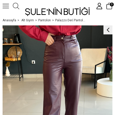
0
Anasayfa
Alt Giyim
Pantolon
Palazzo Deri̇ Pantolon Bordo
Üye Girişi
Üye Ol
Google İle Bağlan