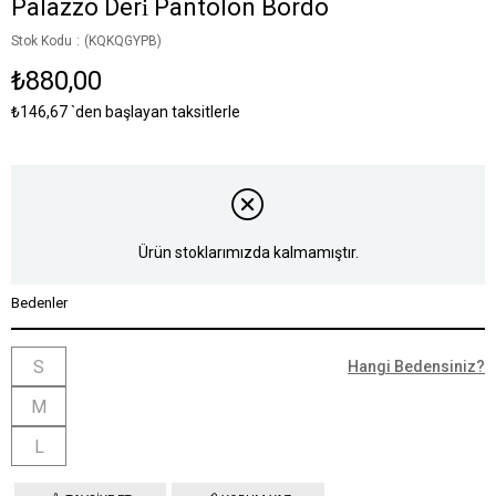
Palazzo Deri̇ Pantolon Bordo
Stok Kodu
(KQKQGYPB)
₺880,00
₺146,67
`den başlayan taksitlerle
Ürün stoklarımızda kalmamıştır.
Bedenler
S
Hangi Bedensiniz?
M
L